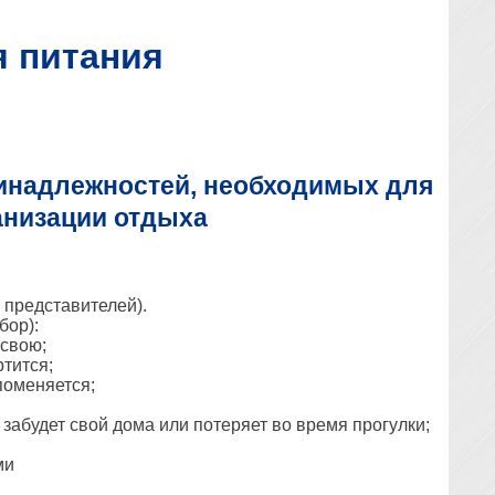
я питания
ринадлежностей, необходимых для
анизации отдыха
 представителей).
бор):
 свою;
ртится;
 поменяется;
к забудет свой дома или потеряет во время прогулки;
ми