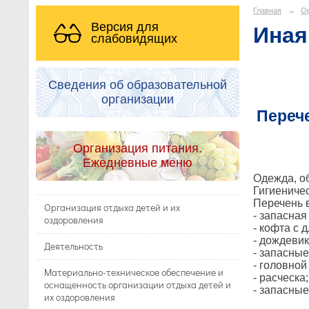
Главная
→
Ор
Версия для
Иная
слабовидящих
Сведения об образовательной
организации
Переч
Организация питания.
Ежедневные меню
Одежда, об
Гигиениче
Перечень в
Организация отдыха детей и их
- запасная
оздоровления
- кофта с 
- дождевик
Деятельность
- запасные
- головной
Материально-техническое обеспечение и
- расческа;
оснащенность организации отдыха детей и
- запасные
их оздоровления