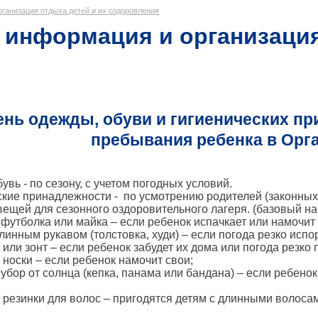
ул.Советская,
ганизация отдыха детей и их оздоровления
д.12
+7
 информация и организаци
(8142)
70-
02-
99,
+7
(8142)
74-
53-
ень одежды, обуви и гигиенических п
78
пребывания ребенка в Орг
увь - по сезону, с учетом погодных условий.
ские принадлежности - по усмотрению родителей (законных
ещей для сезонного оздоровительного лагеря. (базовый на
 футболка или майка – если ребенок испачкает или намочит
длинным рукавом (толстовка, худи) – если погода резко испо
 или зонт – если ребенок забудет их дома или погода резко
 носки – если ребенок намочит свои;
 убор от солнца (кепка, панама или бандана) – если ребено
 резинки для волос – пригодятся детям с длинными волоса