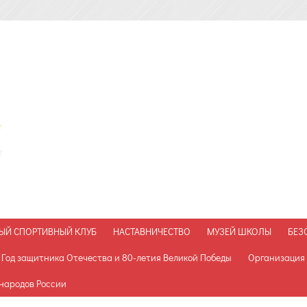
Муниципальное
бюджетное
общеобразовательное
учреждение
Петрозаводского
городского
округа
«Средняя
общеобразовательная
школа
№6»
ЫЙ СПОРТИВНЫЙ КЛУБ
НАСТАВНИЧЕСТВО
МУЗЕЙ ШКОЛЫ
БЕЗ
 Год защитника Отечества и 80-летия Великой Победы
Организация 
185001
Республика
 народов России
Карелия,
г.Петрозаводск,