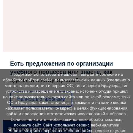
Есть предложения по организации
учебного процесса или знаете, как
Продолжая использовать наш сайт, вы даете согласие на
сделать школу лучше?
обработку файлов cookie, пользовательских данных (сведения о
местоположении; тип и версия ОС; тип и версия Браузера; тип
устройства и разрешение его экрана; источник откуда пришел
на сайт пользователь; с какого сайта или по какой рекламе; язык
Написать о проблеме
ОС и Браузера; какие страницы открывает и на какие кнопки
нажимает пользователь; ip-адрес) в целях функционирования
сайта и проведения статистических исследований и обзоров.
Если вы не хотите, чтобы ваши данные обрабатывались,
покиньте сайт. Сайт использует сервис веб-аналитики
Информационная безопасность
Яндекс.Метрика посредством сбора файлов cookie в целях